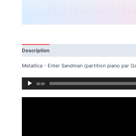
Description
Avis (0)
Metallica - Enter Sandman (partition piano par 
Audio
00:00
Player