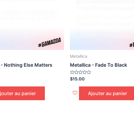
Metallica
 - Nothing Else Matters
Metallica - Fade To Black
Noté
$
15.00
0
sur
5
jouter au panier
Ajouter au panier