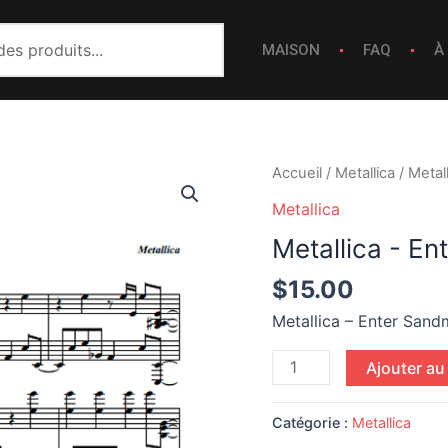
MAISON
FAQ
À
quantité
Accueil
/
Metallica
/ Metal
de
Metallica
Metallica
Metallica - E
-
Enter
$
15.00
Sandman
Metallica – Enter Sand
Ajouter au
Catégorie :
Metallica