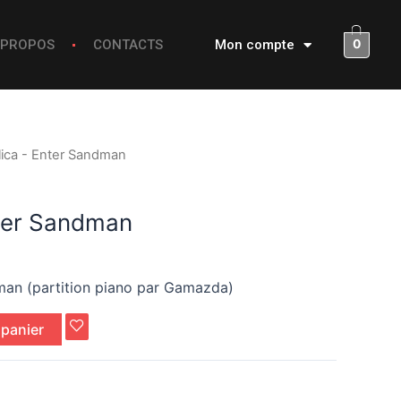
0
 PROPOS
CONTACTS
Mon compte
lica - Enter Sandman
nter Sandman
man (partition piano par Gamazda)
 panier