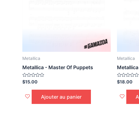
Metallica
Metallica
Metallica - Master Of Puppets
Metallica
Noté
Noté
$
15.00
$
18.00
0
0
sur
sur
5
5
Ajouter au panier
A