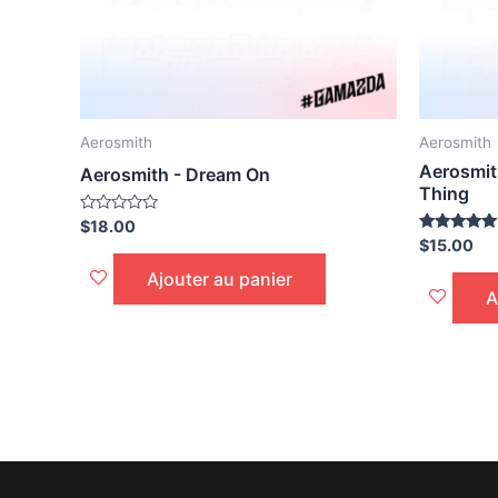
Aerosmith
Aerosmith
Aerosmit
Aerosmith - Dream On
Thing
Noté
$
18.00
0
Noté
$
15.00
sur
5,00
5
sur 5
Ajouter au panier
A