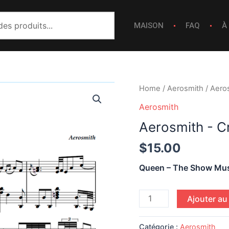
MAISON
FAQ
À
Aerosmith
Home
/
Aerosmith
/ Aero
-
Aerosmith
Crazy
Aerosmith - C
quantity
$
15.00
Queen – The Show Mus
Ajouter au
Catégorie :
Aerosmith