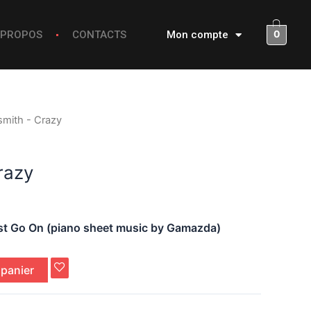
0
 PROPOS
CONTACTS
Mon compte
smith - Crazy
razy
t Go On (piano sheet music by Gamazda)
 panier