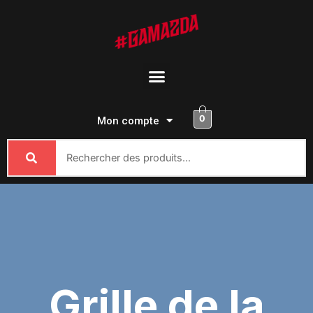
Passer
au
contenu
Menu
0
Mon compte
Grille de la