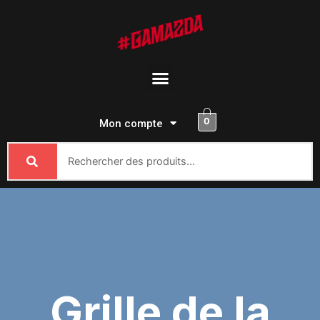
Passer
au
contenu
Menu
0
Mon compte
Grille de la