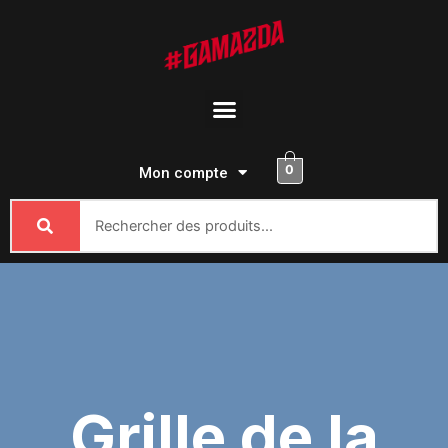
Passer
au
contenu
Menu
0
Mon compte
Grille de la