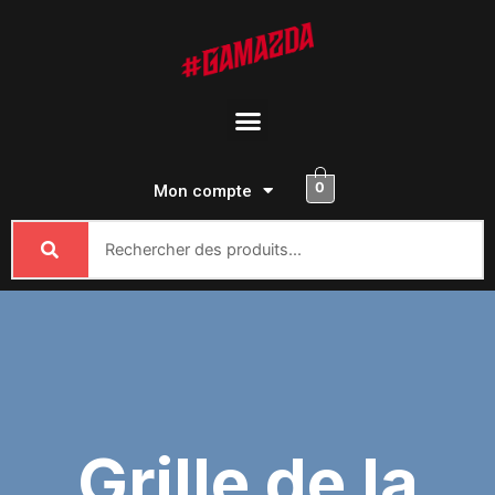
Passer
au
contenu
Menu
0
Mon compte
Grille de la