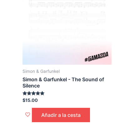
Simon & Garfunkel
Simon & Garfunkel - The Sound of
Silence
Calificado
$
15.00
con 5.00
de 5
Añadir a la cesta