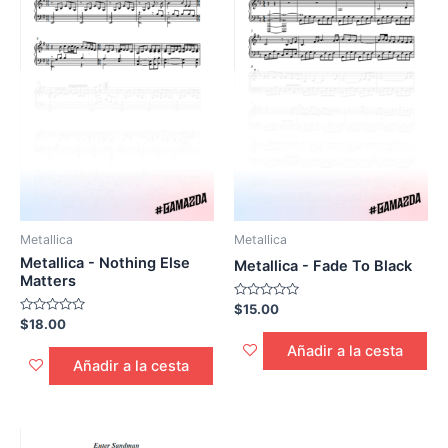
Metallica
Metallica
Metallica - Nothing Else
Metallica - Fade To Black
Matters
Calificado
$
15.00
0
Calificado
$
18.00
de
0
5
de
Añadir a la cesta
5
Añadir a la cesta