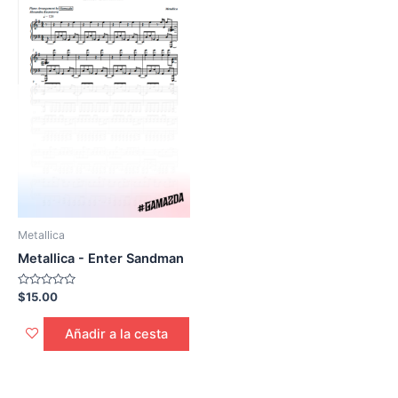
Metallica
Metallica - Enter Sandman
Calificado
$
15.00
0
de
5
Añadir a la cesta