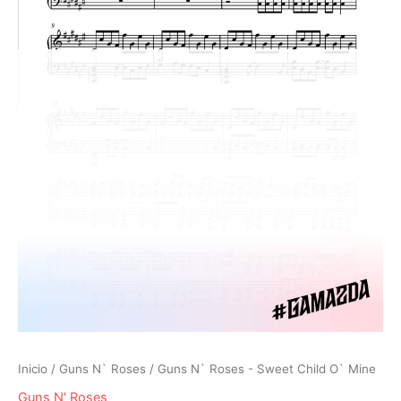
cantidad
Inicio
/
Guns N` Roses
/ Guns N` Roses - Sweet Child O` Mine
Guns N' Roses