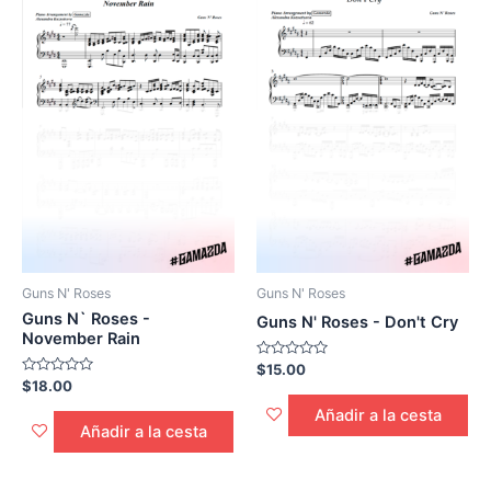
Guns N' Roses
Guns N' Roses
Guns N` Roses -
Guns N' Roses - Don't Cry
November Rain
Calificado
$
15.00
0
Calificado
$
18.00
de
0
5
de
Añadir a la cesta
5
Añadir a la cesta