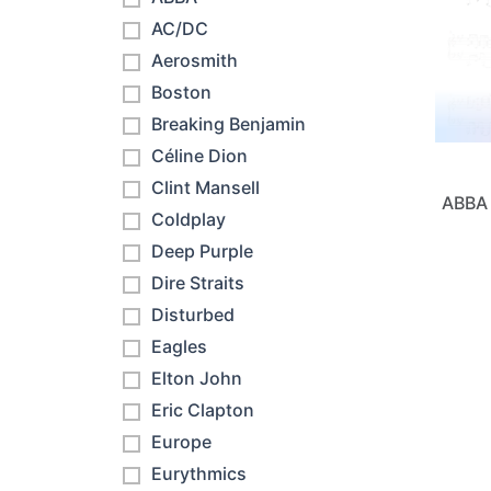
AC/DC
Aerosmith
Boston
Breaking Benjamin
Céline Dion
Clint Mansell
ABBA 
Coldplay
Deep Purple
Dire Straits
Disturbed
Eagles
Elton John
Eric Clapton
Europe
Eurythmics