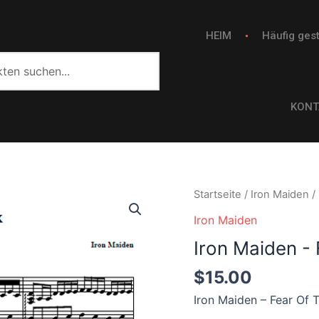
HEIM
Häufig gest
KONT
Iron
Startseite
/
Iron Maiden
/
Maiden
Iron Maiden
-
Iron Maiden -
Fear
Of
$
15.00
The
Iron Maiden – Fear Of
Dark