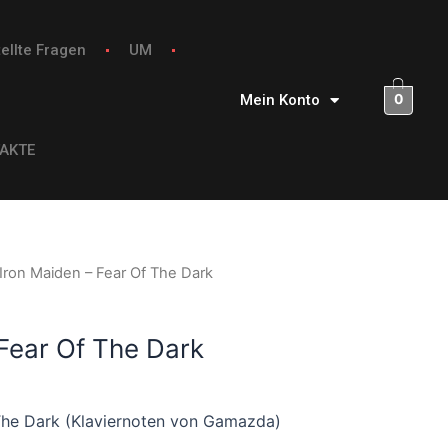
ellte Fragen
UM
0
Mein Konto
AKTE
 Iron Maiden – Fear Of The Dark
 Fear Of The Dark
 The Dark (Klaviernoten von Gamazda)