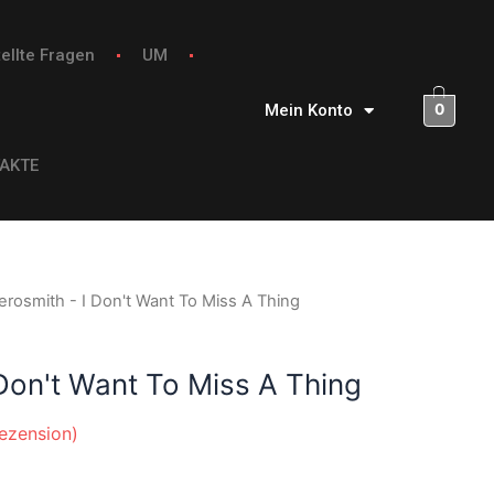
ellte Fragen
UM
0
Mein Konto
AKTE
erosmith - I Don't Want To Miss A Thing
 Don't Want To Miss A Thing
ezension)