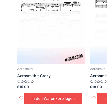
Aerosmith
Aerosmith
Aerosmith - Crazy
Aerosmit
Bewertet
Bewertet
$
15.00
$
18.00
mit
mit
0
0
von
von
In den Warenkorb legen
I
5
5