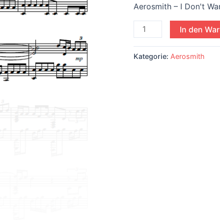
basierend
Aerosmith – I Don't Wa
auf
Kundenbewertung
In den Wa
Kategorie:
Aerosmith