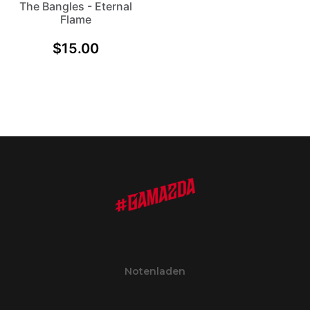
The Bangles - Eternal
Flame
$
15.00
Notenladen